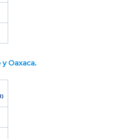
o y Oaxaca.
R)