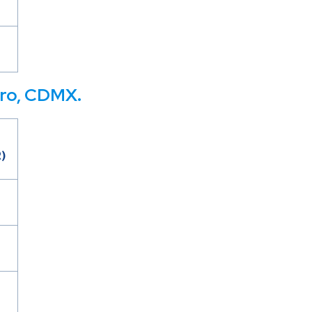
aro, CDMX.
)