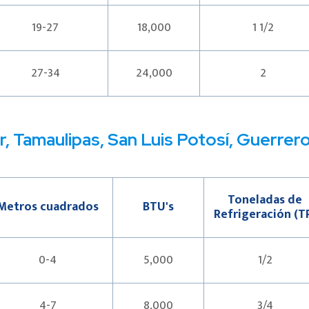
19-27
18,000
1 1/2
27-34
24,000
2
ur, Tamaulipas, San Luis Potosí, Guerrer
Toneladas de
Metros cuadrados
BTU's
Refrigeración (T
0-4
5,000
1/2
4-7
8,000
3/4