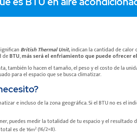
ué es BTU en aire acondiciona
significan
British Thermal Unit
,
indican la cantidad de calor
d de
BTU
,
más será el enfriamiento que puede ofrecer el
a, también lo hacen el tamaño, el peso y el costo de la uni
cuado para el espacio que se busca climatizar.
necesito?
izar e incluso de la zona geográfica. Si el BTU no es el ind
er, puedes medir la totalidad de tu espacio y el resultado di
2
total es de 16
(
16/2=8).
m