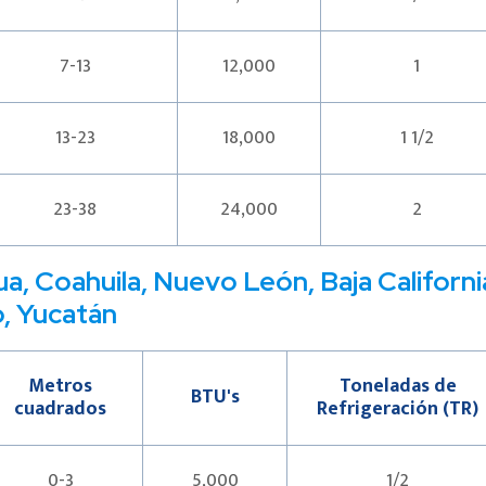
7-13
12,000
1
13-23
18,000
1 1/2
23-38
24,000
2
a, Coahuila, Nuevo León, Baja Californi
, Yucatán
Metros
Toneladas de
BTU's
cuadrados
Refrigeración (TR)
0-3
5,000
1/2