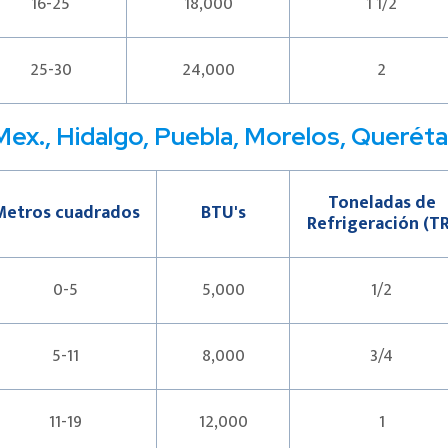
16-25
18,000
1 1/2
25-30
24,000
2
Mex., Hidalgo, Puebla, Morelos, Querét
Toneladas de
Metros cuadrados
BTU's
Refrigeración (TR
0-5
5,000
1/2
5-11
8,000
3/4
11-19
12,000
1