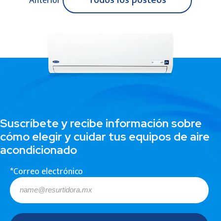
Anterior
Suscríbete y recibe información sobre
cómo elegir y cuidar tus equipos de aire
acondicionado
*Correo electrónico