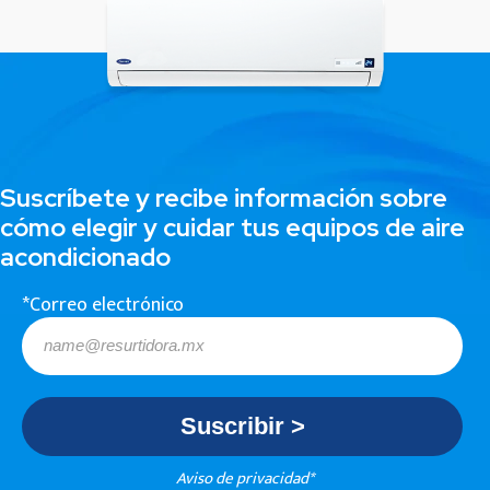
Suscríbete y recibe información sobre
cómo elegir y cuidar tus equipos de aire
acondicionado
*Correo electrónico
Aviso de privacidad*