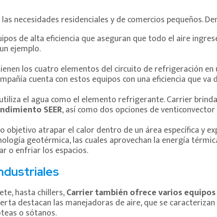
 las necesidades residenciales y de comercios pequeños. Den
uipos de alta eficiencia que aseguran que todo el aire ingre
 un ejemplo.
ienen los cuatro elementos del circuito de refrigeración en
pañía cuenta con estos equipos con una eficiencia que va de
 utiliza el agua como el elemento refrigerante. Carrier brin
endimiento SEER
, así como dos opciones de venticonvector
o objetivo atrapar el calor dentro de un área específica y ex
ología geotérmica, las cuales aprovechan la energía térmica
ar o enfriar los espacios.
ndustriales
te, hasta chillers,
Carrier también ofrece varios equipos
oferta destacan las manejadoras de aire, que se caracterizan
zoteas o sótanos.