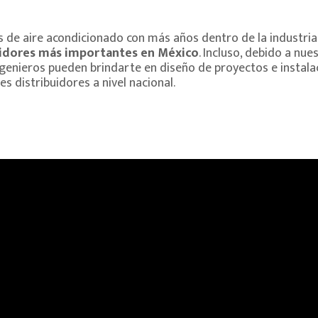
s de aire acondicionado con más años dentro de la industria 
buidores más importantes en México
. Incluso, debido a nu
ngenieros pueden brindarte en diseño de proyectos e instala
es distribuidores a nivel nacional.