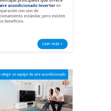
 ventajas principales que ofrece
aire acondicionado Inverter
en
paración con uno de
cionamiento estándar, pero existen
os beneficios.
Leer más >
elegir un equipo de aire acondicionado