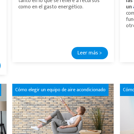
tanto en lo que se refiere a recursos
las
como en el gasto energético.
un
com
fun
otr
Leer más >
Cómo elegir un equipo de aire acondicionado
Cómo 