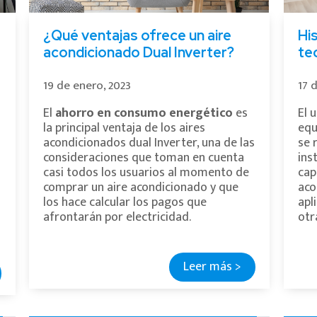
¿Qué ventajas ofrece un aire
His
acondicionado Dual Inverter?
te
19 de enero, 2023
17 
El
ahorro en consumo energético
es
El 
la principal ventaja de los aires
equ
acondicionados dual Inverter, una de las
se 
consideraciones que toman en cuenta
ins
casi todos los usuarios al momento de
cap
comprar un aire acondicionado y que
aco
los hace calcular los pagos que
apl
afrontarán por electricidad.
otr
Leer más >